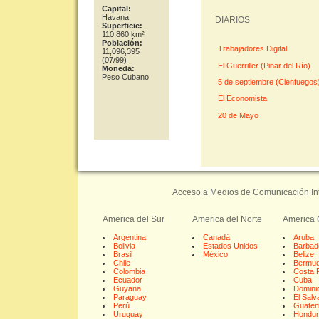
Capital:
Havana
DIARIOS
Superficie:
110,860 km²
Población:
Trabajadores Digital
11,096,395
(07/99)
El Guerriller (Pinar del Río)
Moneda:
Peso Cubano
5 de septiembre (Cienfuegos
El Economista
20 de Mayo
Acceso a Medios de Comunicación Inte
America del Sur
America del Norte
America 
Argentina
Canadá
Aruba
Bolivia
Estados Unidos
Barbad
Brasil
México
Belize
Chile
Bermu
Colombia
Costa 
Ecuador
Cuba
Guyana
Domini
Paraguay
El Salv
Perú
Guatem
Uruguay
Hondur