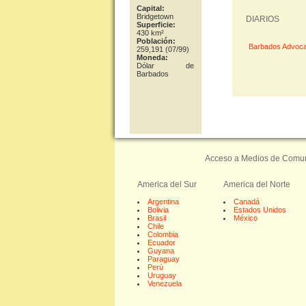
Capital:
Bridgetown
DIARIOS
Superficie:
430 km²
Población:
Barbados Advoca
259,191 (07/99)
Moneda:
Dólar de
Barbados
Acceso a Medios de Comunic
America del Sur
America del Norte
Argentina
Canadá
Bolivia
Estados Unidos
Brasil
México
Chile
Colombia
Ecuador
Guyana
Paraguay
Perú
Uruguay
Venezuela