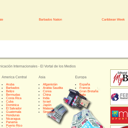
te
Barbados Nation
Caribbean Week
ación Internacionales - El Vortal de los Medios
America Central
Asia
Europa
Aruba
Afganistán
España
Barbados
Arabia Saudita
Francia
Belize
Corea
Gran Bretaña
Bermudas
China
Italia
Costa Rica
India
Cuba
Israel
Dominica
Japón
El Salvador
Malasia
Guatemala
Singapur
Honduras
Nicaragua
Panama
Puerto Rico