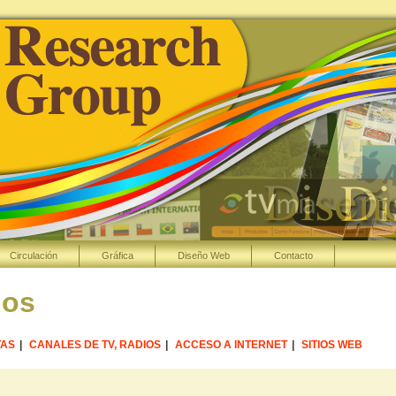
Circulación
Gráfica
Diseño Web
Contacto
dos
TAS
|
CANALES DE TV, RADIOS
|
ACCESO A INTERNET
|
SITIOS WEB